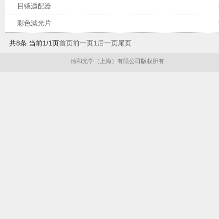
目镜适配器
彩色滤光片
共8条 当前1/1页
首页
前一页
1
后一页
尾页
清和光学（上海）有限公司版权所有