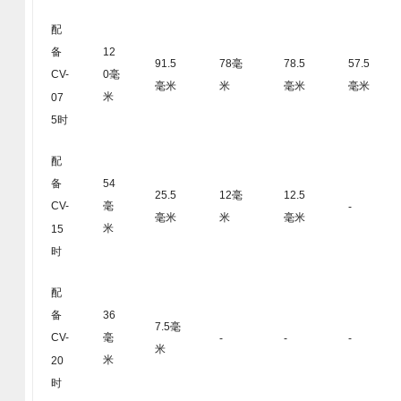
配
12
备
91.5
78毫
78.5
57.5
0毫
CV-
毫米
米
毫米
毫米
米
07
5时
配
54
备
25.5
12毫
12.5
毫
CV-
-
毫米
米
毫米
米
15
时
配
36
备
7.5毫
毫
CV-
-
-
-
米
米
20
时