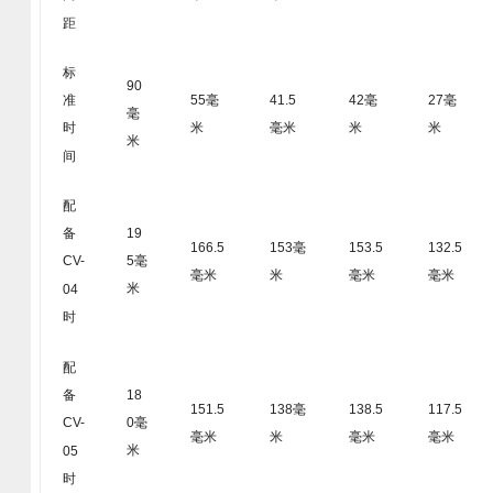
距
标
90
55毫
41.5
42毫
27毫
准
毫
米
毫米
米
米
时
米
间
配
19
备
166.5
153毫
153.5
132.5
5毫
CV-
毫米
米
毫米
毫米
米
04
时
配
18
备
151.5
138毫
138.5
117.5
0毫
CV-
毫米
米
毫米
毫米
米
05
时