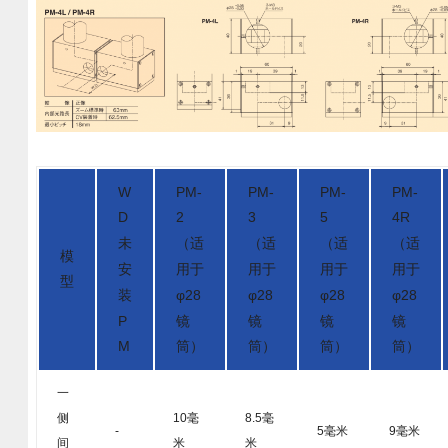
W
PM-
PM-
PM-
PM-
D
2
3
5
4R
未
（适
（适
（适
（适
模
安
用于
用于
用于
用于
型
装
φ28
φ28
φ28
φ28
P
镜
镜
镜
镜
M
筒）
筒）
筒）
筒）
一
10毫
8.5毫
侧
-
5毫米
9毫米
米
米
间