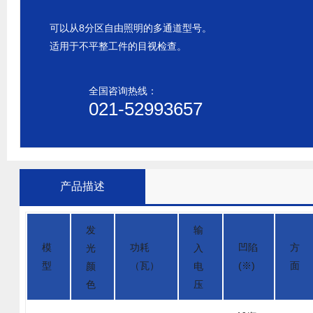
可以从8分区自由照明的多通道型号。
适用于不平整工件的目视检查。
全国咨询热线：
021-52993657
产品描述
发
输
模
功耗
凹陷
方
光
入
型
（瓦）
(※)
面
颜
电
色
压