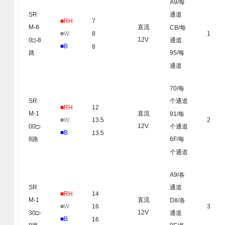
A9/每
SR
通道
■RH
7
直流
M-8
CB/每
■W
1
8
12V
0□-8
通道
■B
8
路
95/每
通道
70/每
SR
个通道
■RH
12
直流
M-1
91/每
■W
2
13.5
12V
00□-
个通道
■B
13.5
8路
6F/每
个通道
A9/各
SR
通道
■RH
14
直流
M-1
D8/各
■W
3
16
12V
30□-
通道
■B
16