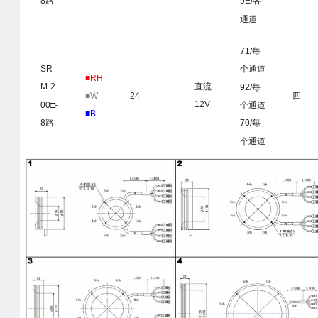
8路
9E/各
通道
71/每
SR
个通道
■RH
直流
M-2
92/每
■W
24
四
12V
00□-
个通道
■B
8路
70/每
个通道