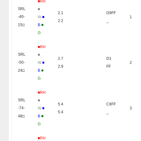
■RH
SRL
■
2.1
D9FF
-40-
W
■
1
2.2
_
15□
B
■
G
■RH
SRL
■
2.7
D1
-50-
W
■
2
2.9
FF
24□
B
■
G
■RH
SRL
■
5.4
C8FF
-74-
W
■
3
5.4
_
48□
B
■
G
■RH