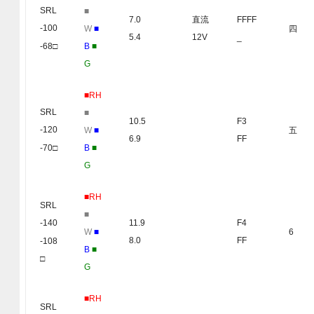
SRL
■
7.0
直流
FFFF
-100
W
■
四
5.4
12V
_
-68□
B
■
G
■RH
SRL
■
10.5
F3
-120
W
■
五
6.9
FF
-70□
B
■
G
■RH
SRL
■
11.9
F4
-140
W
■
6
8.0
FF
-108
B
■
□
G
■RH
SRL