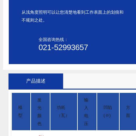
从浅角度照明可以让您清楚地看到工作表面上的划痕和
不规则之处。
全国咨询热线：
021-52993657
产品描述
发
输
模
功耗
凹陷
方
光
入
型
（瓦）
(※)
面
颜
电
色
压