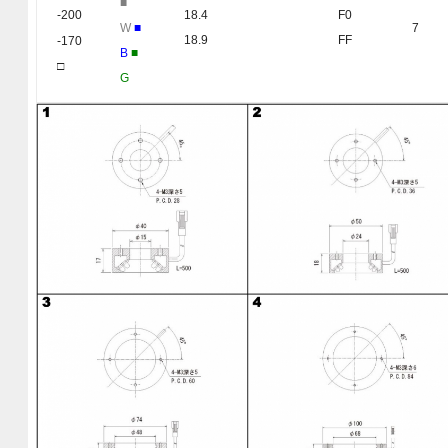
■
18.4
F0
-200
W
■
7
18.9
FF
-170
B
■
□
G